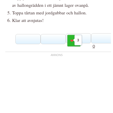
av hallongrädden i ett jämnt lager ovanpå.
Toppa tårtan med jordgubbar och hallon.
Klar att avnjutas!
3
Gilla
0