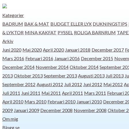
Kategorier
BADRUM
BAK & MAT
BUDGET ELLER LYX
DUKNINGSTIPS
& LYKTOR
MINA KAKFAT
PYSSEL
ROLIGA BARNRUM
TAPE
Arkiv
Juni 2020
Maj 2020
April 2020
Januari 2018
December 2017
F
Mars 2016
Februari 2016
Januari 2016
December 2015
Novem
December 2014
November 2014
Oktober 2014
September 20
2013
Oktober 2013
September 2013
Augusti 2013
Juli 2013
Ju
September 2012
Augusti 2012
Juli 2012
Juni 2012
Maj 2012
Ap
Juli 2011
Juni 2011
Maj 2011
April 2011
Mars 2011
Februari 2
April 2010
Mars 2010
Februari 2010
Januari 2010
December 2
2009
Januari 2009
December 2008
November 2008
Oktober 
Om mig
Blogg.se