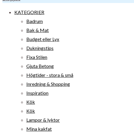
KATEGORIER
Badrum
Bak & Mat
Budget eller Lyx
Dukningstips
Fixa Stilen
Gjuta Betong
Högtider - stora & små
Inredning & Shopping
Inspiration
Kök
Kök
Lampor & lyktor
Mina kakfat