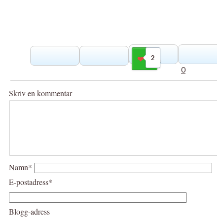
2
Gilla
0
Skriv en kommentar
Namn*
E-postadress*
Blogg-adress